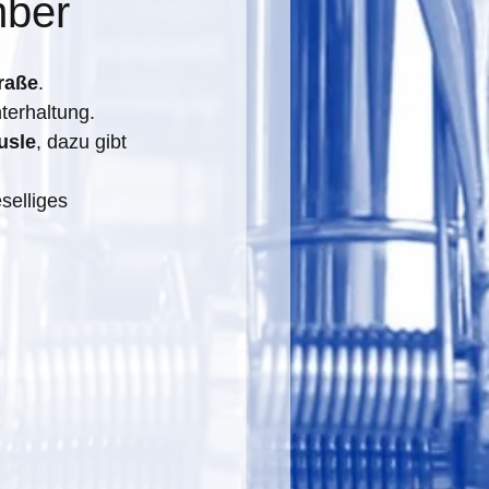
mber
raße
.
nterhaltung.
usle
, dazu gibt 
elliges 