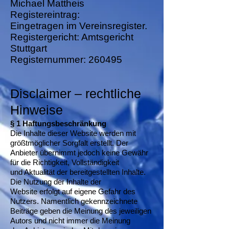
Michael Mattheis
Registereintrag:
Eingetragen im Vereinsregister.
Registergericht: Amtsgericht
Stuttgart
Registernummer: 260495
Disclaimer – rechtliche
Hinweise
§ 1 Haftungsbeschränkung
Die Inhalte dieser Website werden mit
größtmöglicher Sorgfalt erstellt. Der
Anbieter übernimmt jedoch keine Gewähr
für die Richtigkeit, Vollständigkeit
und Aktualität der bereitgestellten Inhalte.
Die Nutzung der Inhalte der
Website erfolgt auf eigene Gefahr des
Nutzers. Namentlich gekennzeichnete
Beiträge geben die Meinung des jeweiligen
Autors und nicht immer die Meinung