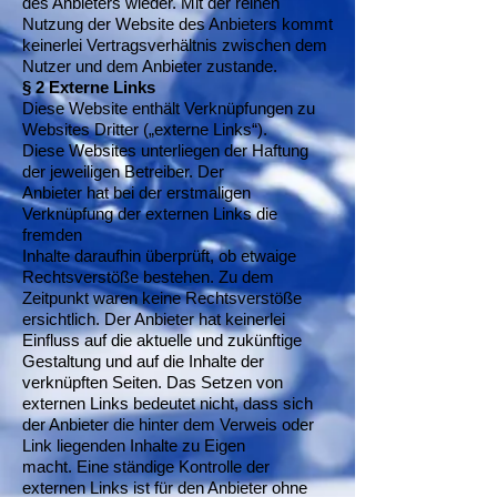
des Anbieters wieder. Mit der reinen
Nutzung der Website des Anbieters kommt
keinerlei Vertragsverhältnis zwischen dem
Nutzer und dem Anbieter zustande.
§ 2 Externe Links
Diese Website enthält Verknüpfungen zu
Websites Dritter („externe Links“).
Diese Websites unterliegen der Haftung
der jeweiligen Betreiber. Der
Anbieter hat bei der erstmaligen
Verknüpfung der externen Links die
fremden
Inhalte daraufhin überprüft, ob etwaige
Rechtsverstöße bestehen. Zu dem
Zeitpunkt waren keine Rechtsverstöße
ersichtlich. Der Anbieter hat keinerlei
Einfluss auf die aktuelle und zukünftige
Gestaltung und auf die Inhalte der
verknüpften Seiten. Das Setzen von
externen Links bedeutet nicht, dass sich
der Anbieter die hinter dem Verweis oder
Link liegenden Inhalte zu Eigen
macht. Eine ständige Kontrolle der
externen Links ist für den Anbieter ohne