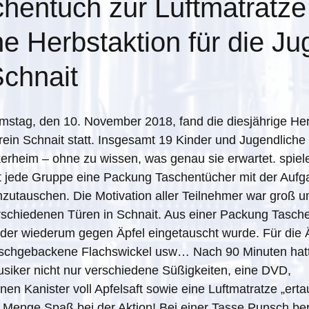
hentuch zur Luftmatratze
e Herbstaktion für die J
chnait
tag, den 10. November 2018, fand die diesjährige Herb
in Schnait statt. Insgesamt 19 Kinder und Jugendliche 
rheim – ohne zu wissen, was genau sie erwartet. spieler
elt jede Gruppe eine Packung Taschentücher mit der Aufga
utauschen. Die Motivation aller Teilnehmer war groß un
rschiedenen Türen in Schnait. Aus einer Packung Tasch
 der wiederum gegen Äpfel eingetauscht wurde. Für die 
rischgebackene Flachswickel usw… Nach 90 Minuten hatt
siker nicht nur verschiedene Süßigkeiten, eine DVD, 
nen Kanister voll Apfelsaft sowie eine Luftmatratze „erta
e Menge Spaß bei der Aktion! Bei einer Tasse Punsch be