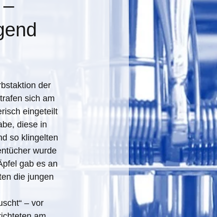
 –
ugend
staktion der 
trafen sich am 
isch eingeteilt 
be, diese in 
d so klingelten 
entücher wurde 
Äpfel gab es an 
en die jungen 
uscht“ – vor 
richteten am 