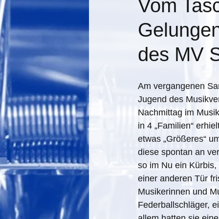
Vom Tasc
Gelungen
des MV S
Am vergangenen Sams
Jugend des Musikvere
Nachmittag im Musike
in 4 „Familien“ erhi
etwas „Größeres“ umz
diese spontan an ve
so im Nu ein Kürbis,
einer anderen Tür f
Musikerinnen und Mu
Federballschläger, ei
allem hatten sie ein